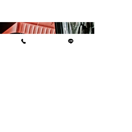
愛車を 最高の状
ト します。 東京
代田区・中央区・
葉、館山市・南房
料対応中。
ご予約・お問い合わせはこちら
TEL:03-6823-8765
オンラインで予約する
営業時間
9:00〜23:00