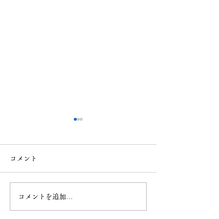
年末年始の休業のついて
愛車も“新年の準
２０２５年１２月２７日〜２
年末のタイミング
コメント
０２６年１月４日まで年末年
コンディションを
始の休業となります。
の機会です。 今
を落として、 新
コメントを追加…
ちよくスタートさ
う。 Splendida