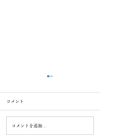
愛車も“新年の準備”を
ホームページリ
ルのお知らせ
年末のタイミングは、 愛車の
コメント
コンディションを整える絶好
このたび、デザイ
の機会です。 今年一年の汚れ
一新し、より見や
を落として、 新しい年を気持
やすいサイトへと
コメントを追加…
ちよくスタートさせましょ
ルいたしました。
う。 Splendidaが、 あなたの