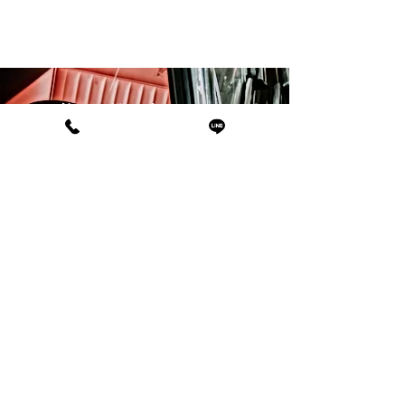
愛車を 最高の状態へとリセッ
ト します。 東京、港区・千
代田区・中央区・渋谷区、千
葉、館山市・南房総市出張無
料対応中。
ご予約・お問い合わせはこちら
TEL:03-6823-8765
オンラインで予約する
営業時間
9:00〜23:00