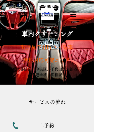
車内クリーニング
出張及び引取り・納車
無料対応可能エリア
東京都港区、中央区、千代田区、渋谷区
周辺地域 応相談
サービスの流れ
1.予約