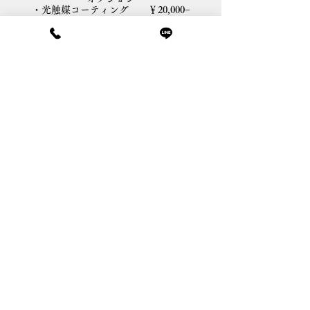
・光触媒コーティング ￥20,000−
SPクラス
​￥30,000〜
オプション
・光触媒コーティング ￥20,000−
サイズの確認はこちら
ご予約・お問い合わせはこちら
TEL:03-6823-8765