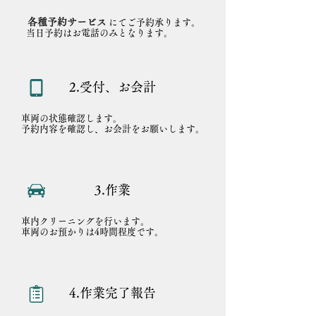
各種予約サービス
にてご予約承ります。
​当日予約はお電話のみとなります。
2.受付、お会計
​車両の状態確認します。
予約内容を確認し、お会計をお願いします。
3.作業
​車内クリーニングを行います。
車両のお預かりは4時間程度です。
4.作業完了報告