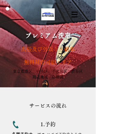
プレミアム洗車
出張及び引取り・納車
無料対応可能エリア
東京都港区、中央区、千代田区、渋谷区
周辺地域 応相談
サービスの流れ
1.予約