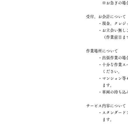
※お急ぎの場合お
受付、お会計について
・現金、クレジットカー
・お立会い無しご希望
（作業前日までにク
作業場所について
・出張作業の場合は車
・十分な作業スペー
ください。
・マンション等セキ
ます。
​ ・車両の持ち込み
サービス内容について
​ ・スタンダードプ
ます。