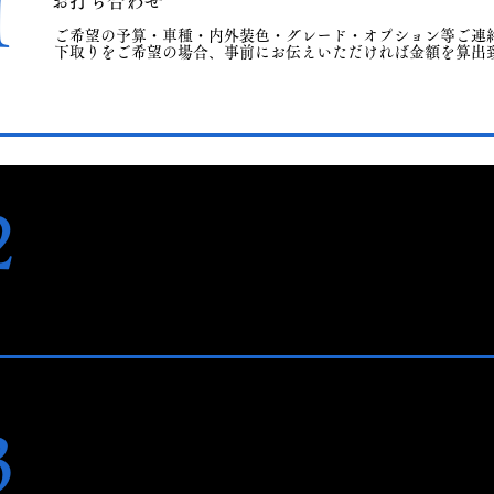
1
お打ち合わせ
ご希望の予算・車種・内外装色・グレード・オプション等ご連
​下取りをご希望の場合、事前にお伝えいただければ金額を算出
2
​車両の選定、お見積書の作成
ご希望に沿って車両を選定し、ご提案致します。
​気になる車両がありましたら諸費用を含めたお見積書を作成致
3
ご注文
注文書に署名捺印をしていただき、ご入金をお願い致します。